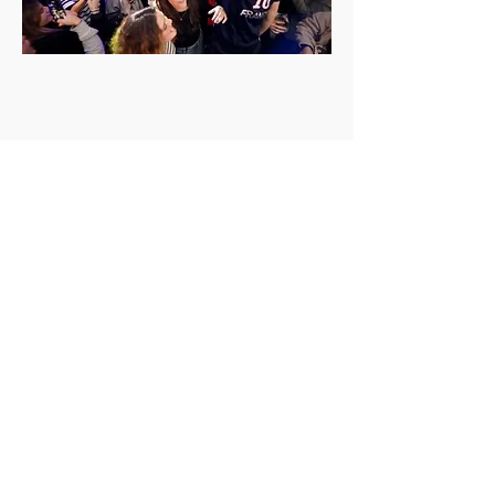
SAMEDI 16 MARS
AU ZOO BAR À LEICESTER SQUARE.
FRANCE - ANGLETERRE
+ AFTER PARTY
OUVERTURE DES PORTES À 19H
DÉBUT DU MATCH À 20H