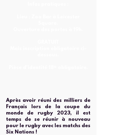
Infos pratiques :
Lieu : Zoo Bar à Leicester
Square.
Ouverture des portes à 19h.
GRATUIT
Mais inscription obligatoire ci-
dessous.
Pièce d'identité 18+ obligatoire.
Après avoir réuni des milliers de
Français lors de la coupe du
monde de rugby 2023, il est
temps de se réunir à nouveau
pour le rugby avec les matchs des
Six Nations !