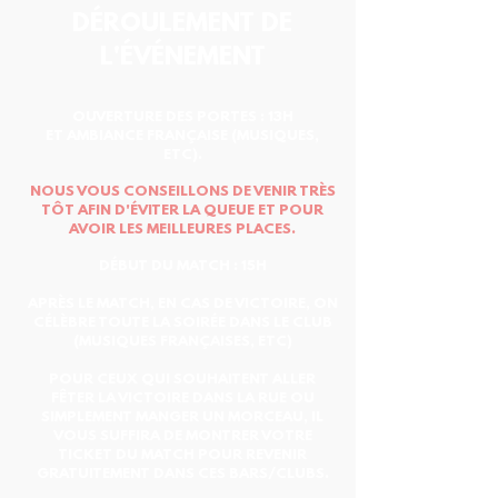
DÉROULEMENT DE
L'ÉVÉNEMENT
OUVERTURE DES PORTES : 13H
ET AMBIANCE FRANÇAISE (MUSIQUES,
ETC).
NOUS VOUS CONSEILLONS DE VENIR TRÈS
TÔT AFIN D'ÉVITER LA QUEUE ET POUR
AVOIR LES MEILLEURES PLACES.
DÉBUT DU MATCH : 15H
APRÈS LE MATCH, EN CAS DE VICTOIRE, ON
CÉLÈBRE TOUTE LA SOIRÉE DANS LE CLUB
(MUSIQUES FRANÇAISES, ETC)
POUR CEUX QUI SOUHAITENT ALLER
FÊTER LA VICTOIRE DANS LA RUE OU
SIMPLEMENT MANGER UN MORCEAU, IL
VOUS SUFFIRA DE MONTRER VOTRE
TICKET DU MATCH POUR REVENIR
GRATUITEMENT DANS CES BARS/CLUBS.