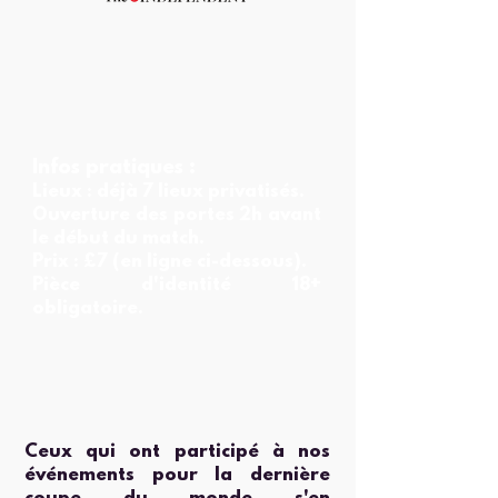
Infos pratiques :
Lieux : déjà 7 lieux privatisés.
Ouverture des portes 2h avant
le début du match.
Prix :
£7
(en ligne ci-dessous).
Pièce d'identité 18+
obligatoire.
Ceux qui ont participé à nos
événements pour la dernière