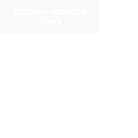
BELUSHI'S À CAMDEN
TOWN
BELUSHI'S COMPLET
sixième Fan Zone
ci-dessous
LIGHTHOUSE À