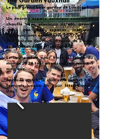
The Garden Vauxhall
Le plus grand beer garden de Londres !
Un énorme espace extérieur couvert et
chauffé avec plusieurs écrans géants
ainsi que des espaces intérieurs
(toujours avec écrans bien sûr).
The Garden Vauxhall dispose de 5 bars
et de 6 stands de street food.
Le lieu parfait pour vivre la coupe du
monde 2026 tout en passant un moment
magique.
Après le match, le club sera ouvert + DJ
Français jusque 2h pour fêter Bastille
Day !