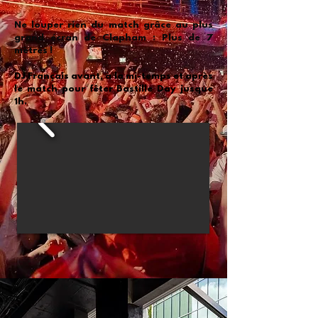
Ne louper rien du match grâce au plus
grand écran de Clapham : Plus de 7
mètres !
DJ Français avant, à la mi-temps et après
le match pour fêter Bastille Day jusque
1h.