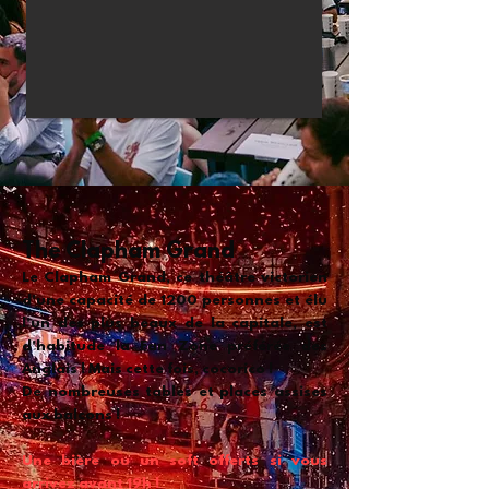
The Clapham Grand
Le Clapham Grand, ce théâtre victorien
d'une capacité de 1200 personnes et élu
l'un des plus beaux de la capitale, est
d'habitude la Fan Zone préférée des
Anglais ! Mais cette fois, cocorico !
De nombreuses tables et places assises
aux balcons !
Une bière ou un soft offerts si vous
arrivez avant 19h !