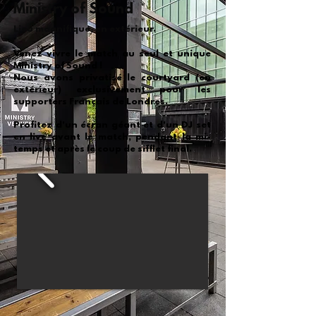
Ministry of Sound
Lieu magnifique, en extérieur.
Venez vivre le match au seul et unique
Ministry of Sound !
Nous avons privatisé le courtyard (en
extérieur) exclusivement pour les
supporters Français de Londres.
Profitez d'un écran géant et d'un DJ set
en live avant le match, pendant la mi-
temps et après le coup de sifflet final.