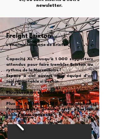
newsletter.
Freight Brixton
L'énorme fan Zone de Brixton !
Capacité XL : Jusqu'à 1 000 supporters
attendus pour faire trembler Brixton au
rythme de la Marseillaise !
Espace à ciel ouvert mais équipé d'un
toit rétractable si besoin.
Plusieurs bars et stands de food.
Plus de 40 tables (280 places assises).
Premier arrivé, premier servi pour les
tables alors venez tôt.