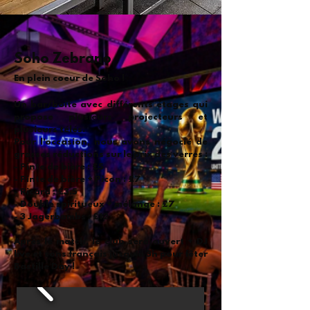
Soho Zebrano
En plein coeur de Soho !
Un bar/boîte avec différents étages qui
propose plusieurs projecteurs et
plusieurs télés.
Pour l'occasion, nous avons négocié de
grosses réductions sur le prix des verres :
- Pinte de bière : £5
- Pinte de bière + Picon : £7
- Ricard : £3.5
- Double spiritueux + mélange : £7
- 3 Jagerbombs : £12
Après le match, le club sera ouvert + DJ
live et sons français jusqu'à 3h pour fêter
Bastille Day !