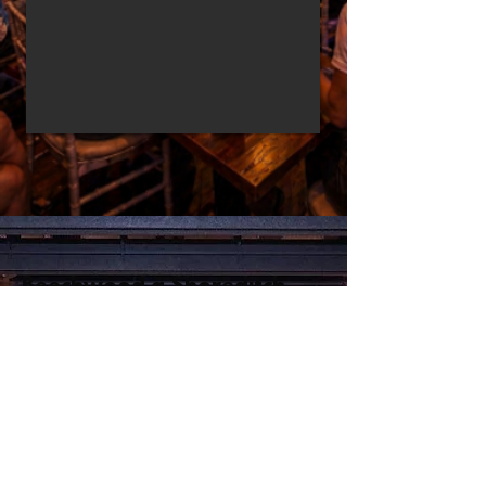
Beechwood à Shoreditch
Le sports bar idéal avec de nombreuses
places assises.
Ce bar est le repère des supporters de
Shoredtich avec de très nombreux
écrans et places assises.
-15% sur les boissons et sur la nourriture
grâce à
ce lien
.